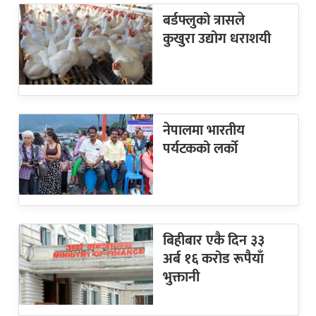
बर्डफ्लुको त्रासले
कुखुरा उद्योग धराशयी
नेपालमा भारतीय
पर्यटकको लर्को
बिहीबार एकै दिन ३३
अर्ब १६ करोड रूपैयाँ
भुक्तानी