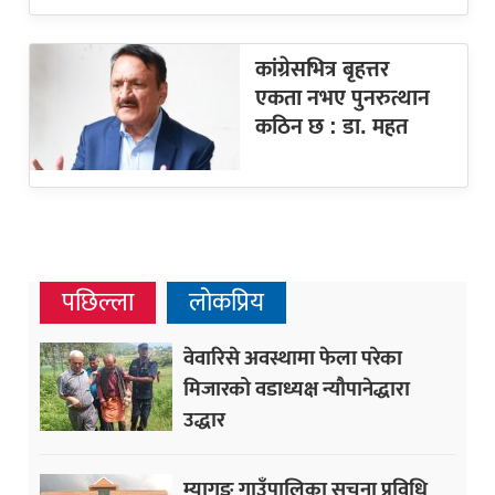
कांग्रेसभित्र बृहत्तर
एकता नभए पुनरुत्थान
कठिन छ : डा. महत
पछिल्ला
लोकप्रिय
वेवारिसे अवस्थामा फेला परेका
मिजारको वडाध्यक्ष न्यौपानेद्धारा
उद्धार
म्यागङ गाउँपालिका सूचना प्रविधि