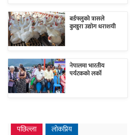
बर्डफ्लुको त्रासले
कुखुरा उद्योग धराशयी
नेपालमा भारतीय
पर्यटकको लर्को
पछिल्ला
लोकप्रिय