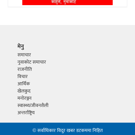
मेनु
समाचार
नुवाकोट समाचार
राजनीति
विचार
आर्थिक
खेलकुद
मनोरञ्जन
स्वास्थ्य/जीवनशैली
अन्तर्राष्ट्रिय
© सर्वाधिकार विदुर खबर डटकममा निहित