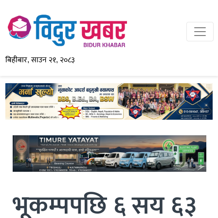
बिहीबार, साउन २१, २०८३
भूकम्पपछि ६ सय ६३