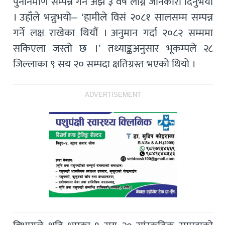
पुनर्निर्माण सम्पन्न गर्न अझै ३ वर्ष लाग्ने जानकारी दिनुभयो
। उहाँले भन्नुभयो– ‘हामीले विसं २०८१ सालसम्म सम्पन्न
गर्ने लक्ष राखेका थियौं । अनुमान गर्दा २०८२ सम्ममा
सकिएला जस्तो छ ।’ तथ्याङ्कअनुसार भूकम्पले २८
जिल्लाका ९ सय २० सम्पदा क्षतिग्रस्त भएको थियो ।
ADVERTISEMENT