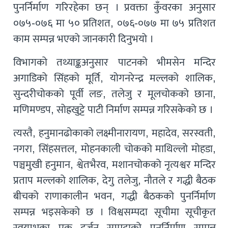
पुनर्निर्माण गरिरहेका छन् । प्रवक्ता कुँवरका अनुसार
०७५-०७६ मा ५० प्रतिशत, ०७६-०७७ मा ७५ प्रतिशत
काम सम्पन्न भएको जानकारी दिनुभयो ।
विभागको तथ्याङ्कअनुसार पाटनको भीमसेन मन्दिर
अगाडिको सिंहको मूर्ति, योगनरेन्द्र मल्लको शालिक,
सुन्दरीचोकको पूर्वी लङ, तलेजु र मूलचोकको छाना,
मणिमण्डप, सोह्रखुट्टे पाटी निर्माण सम्पन्न गरिसकेको छ ।
त्यस्तै, हनुमानढोकाको लक्ष्मीनारायण, महादेव, सरस्वती,
नगरा, सिंहसत्तल, मोहनकाली चोकको माथिल्लो मोहडा,
पञ्चमुखी हनुमान, श्वेतभैरव, मशानचोकको नृत्यश्वर मन्दिर
प्रताप मल्लको शालिक, देगु तलेजु, नौतले र गद्धी बैठक
बीचको राणाकालीन भवन, गद्धी बैठकको पुनर्निर्माण
सम्पन्न भइसकेको छ । विश्वसम्पदा सूचीमा सूचीकृत
स्वयम्भूका एक दर्जन सम्पदाको पुनर्निर्माण सम्पन्न