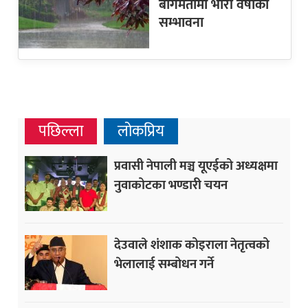
बागमतीमा भारी वर्षाको
सम्भावना
पछिल्ला
लोकप्रिय
प्रवासी नेपाली मञ्च यूएईको अध्यक्षमा
नुवाकोटका भण्डारी चयन
देउवाले शंशाक कोइराला नेतृत्वको
भेलालाई सम्बोधन गर्ने