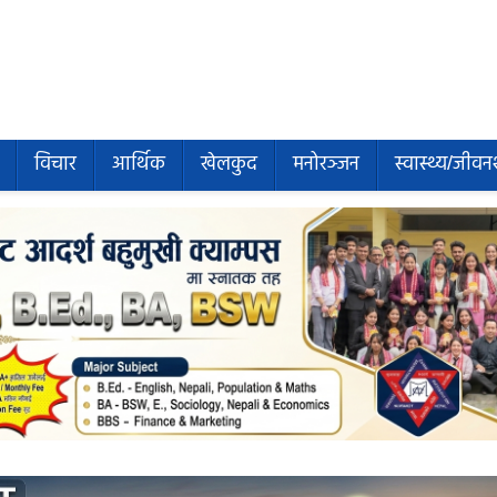
विचार
आर्थिक
खेलकुद
मनोरञ्जन
स्वास्थ्य/जीवन