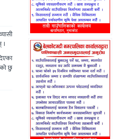
व्यासी
् ।
 दिएका
एको छु