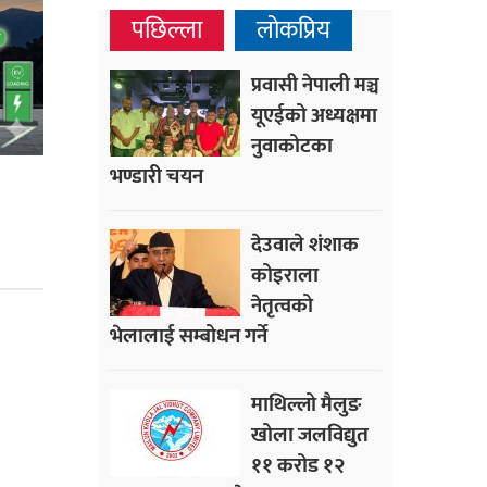
पछिल्ला
लोकप्रिय
प्रवासी नेपाली मञ्च
यूएईको अध्यक्षमा
नुवाकोटका
भण्डारी चयन
देउवाले शंशाक
कोइराला
नेतृत्वको
भेलालाई सम्बोधन गर्ने
माथिल्लो मैलुङ
खोला जलविद्युत
११ करोड १२