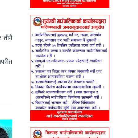
र तीनै
विपरीत