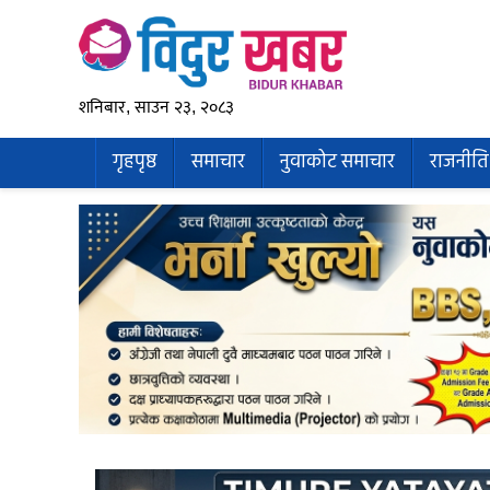
शनिबार, साउन २३, २०८३
गृहपृष्ठ
समाचार
नुवाकोट समाचार
राजनीति