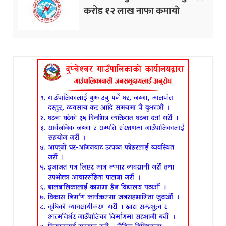
करोड १२ लाख नाफा कमायाे