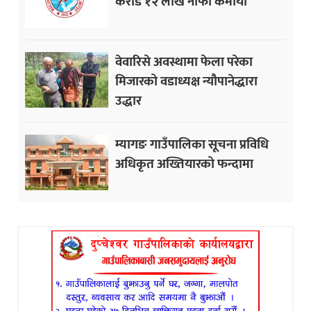
करोड १२ लाख नाफा कमायाे
वेवारिसे अवस्थामा फेला परेका
मिजारको वडाध्यक्ष न्यौपानेद्धारा
उद्धार
म्यागङ गाउँपालिका सूचना प्रविधि
अधिकृत अख्तियारको फन्दामा