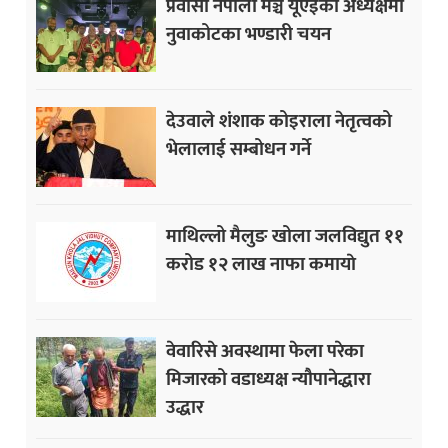
प्रवासी नेपाली मञ्च यूएईको अध्यक्षमा
नुवाकोटका भण्डारी चयन
देउवाले शंशाक कोइराला नेतृत्वको
भेलालाई सम्बोधन गर्ने
माथिल्लो मैलुङ खोला जलविद्युत ११
करोड १२ लाख नाफा कमायाे
वेवारिसे अवस्थामा फेला परेका
मिजारको वडाध्यक्ष न्यौपानेद्धारा
उद्धार