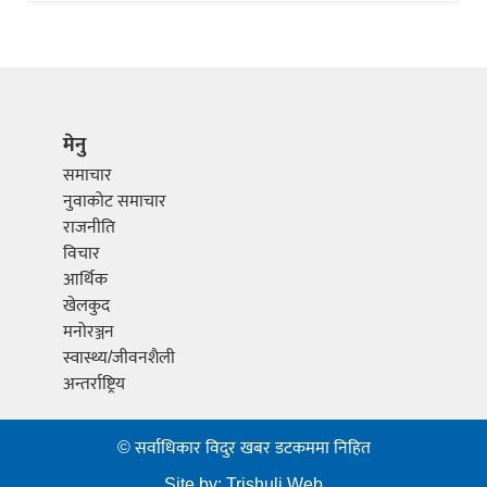
मेनु
समाचार
नुवाकोट समाचार
राजनीति
विचार
आर्थिक
खेलकुद
मनोरञ्जन
स्वास्थ्य/जीवनशैली
अन्तर्राष्ट्रिय
© सर्वाधिकार विदुर खबर डटकममा निहित
Site by:
Trishuli Web