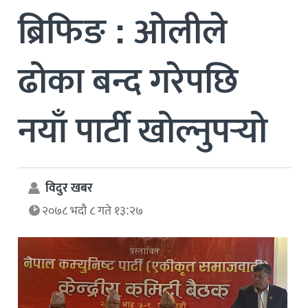
ब्रिफिङ : ओलीले
ढोका बन्द गरेपछि
नयाँ पार्टी खोल्नुपर्‍यो
विदुर खबर
२०७८ भदौ ८ गते १३:२७