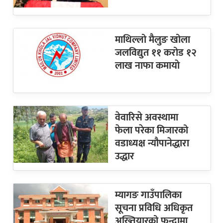
माथिल्लो मैलुङ खोला
जलविद्युत ११ करोड १२
लाख नाफा कमायाे
वेवारिसे अवस्थामा
फेला परेका मिजारको
वडाध्यक्ष न्यौपानेद्धारा
उद्धार
म्यागङ गाउँपालिका
सूचना प्रविधि अधिकृत
अख्तियारको फन्दामा