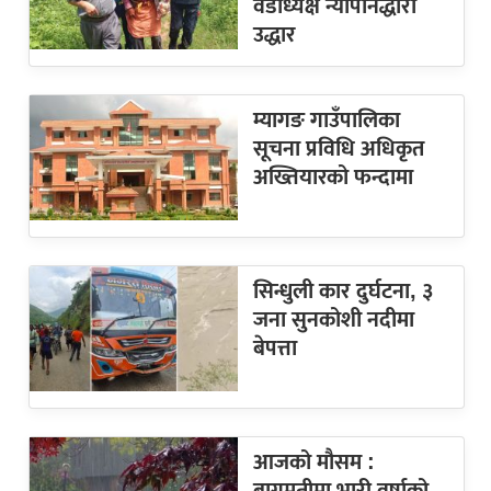
वडाध्यक्ष न्यौपानेद्धारा
उद्धार
म्यागङ गाउँपालिका
सूचना प्रविधि अधिकृत
अख्तियारको फन्दामा
सिन्धुली कार दुर्घटना, ३
जना सुनकोशी नदीमा
बेपत्ता
आजको मौसम :