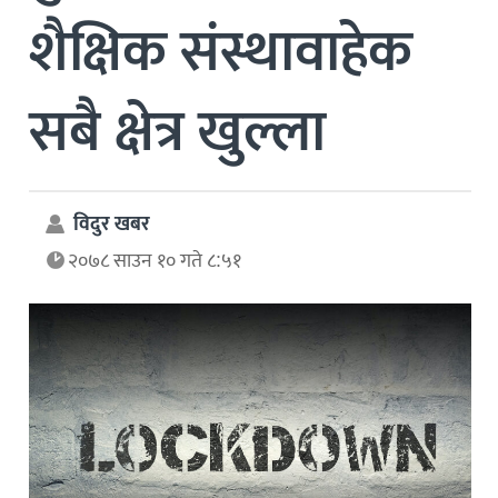
शैक्षिक संस्थावाहेक
सबै क्षेत्र खुल्ला
विदुर खबर
२०७८ साउन १० गते ८:५१