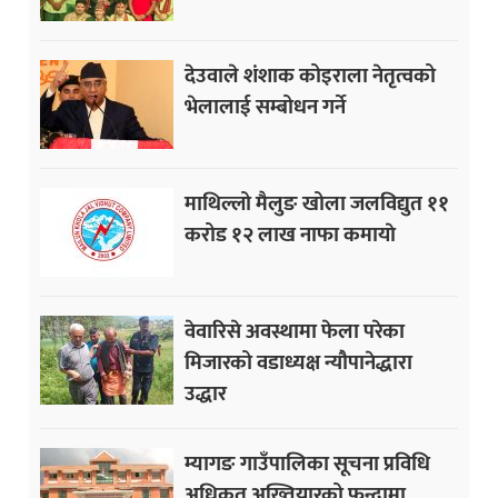
देउवाले शंशाक कोइराला नेतृत्वको
भेलालाई सम्बोधन गर्ने
माथिल्लो मैलुङ खोला जलविद्युत ११
करोड १२ लाख नाफा कमायाे
वेवारिसे अवस्थामा फेला परेका
मिजारको वडाध्यक्ष न्यौपानेद्धारा
उद्धार
म्यागङ गाउँपालिका सूचना प्रविधि
अधिकृत अख्तियारको फन्दामा