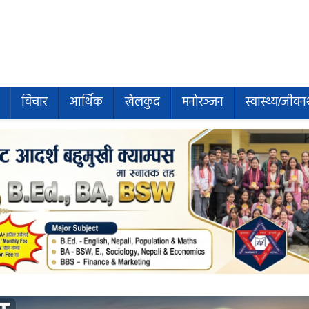
विचार
आर्थिक
खेलकुद
मनोरञ्जन
स्वास्थ्य/जीवन