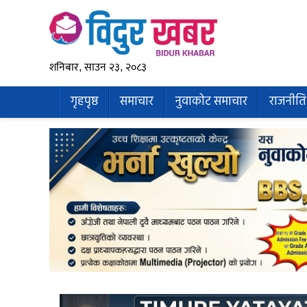
शनिबार, साउन २३, २०८३
गृहपृष्ठ
समाचार
नुवाकोट समाचार
राजनीति