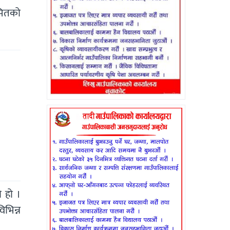
रमितको
 हो ।
भिन्न