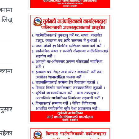
जनामा
र लिखु
्लामा
नुसार
रहेका