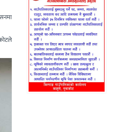
ेसनमा
कोटले