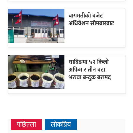
बागमतीको बजेट
अधिवेशन सोमबारबाट
धादिङमा ५२ किलो
अफिम र तीन वटा
भरुवा बन्दुक बरामद
पछिल्ला
लोकप्रिय