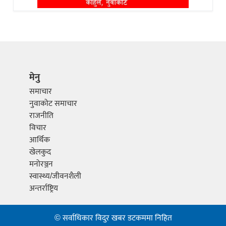
मेनु
समाचार
नुवाकोट समाचार
राजनीति
विचार
आर्थिक
खेलकुद
मनोरञ्जन
स्वास्थ्य/जीवनशैली
अन्तर्राष्ट्रिय
© सर्वाधिकार विदुर खबर डटकममा निहित