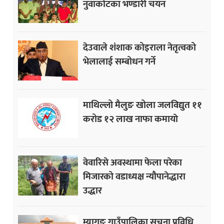
नुवाकोटका भण्डारी चयन
देउवाले शंशाक कोइराला नेतृत्वको
भेलालाई सम्बोधन गर्ने
माथिल्लो मैलुङ खोला जलविद्युत ११
करोड १२ लाख नाफा कमायाे
वेवारिसे अवस्थामा फेला परेका
मिजारको वडाध्यक्ष न्यौपानेद्धारा
उद्धार
म्यागङ गाउँपालिका सूचना प्रविधि