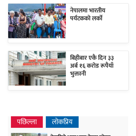
नेपालमा भारतीय
पर्यटकको लर्को
बिहीबार एकै दिन ३३
अर्ब १६ करोड रूपैयाँ
भुक्तानी
पछिल्ला
लोकप्रिय