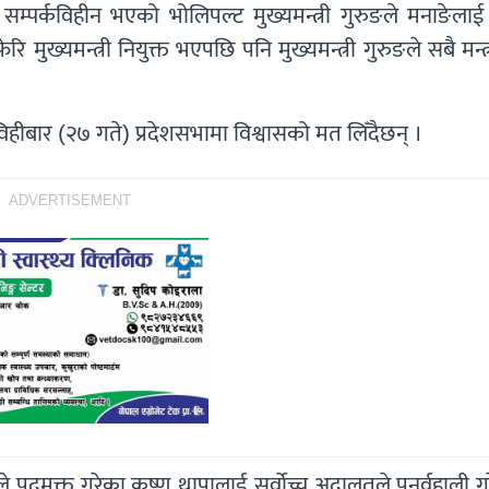
 सम्पर्कविहीन भएको भोलिपल्ट मुख्यमन्त्री गुरुङले मनाङेलाई म
ुख्यमन्त्री नियुक्त भएपछि पनि मुख्यमन्त्री गुरुङले सबै मन्त
विहीबार (२७ गते) प्रदेशसभामा विश्वासको मत लिँदैछन् ।
ADVERTISEMENT
ले पदमुक्त गरेका कृष्ण थापालाई सर्वोच्च अदालतले पुनर्वहाली 