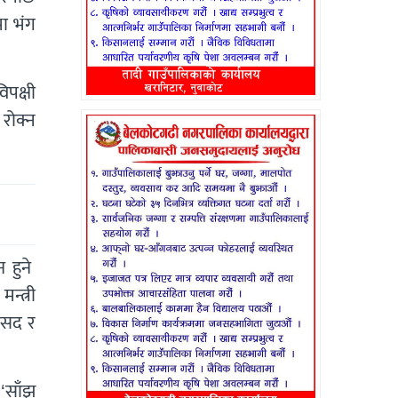
भा भंग
िपक्षी
रोक्न
न हुने
न्त्री
ंसद र
‘साँझ