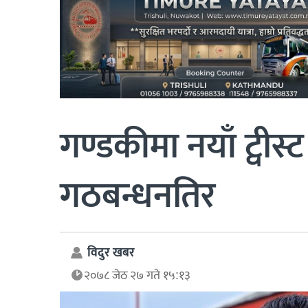
गण्डकीमा नयाँ ट्वीस्ट 
गठबन्धनतिर
विदुर खबर
२०७८ जेठ २७ गते १५:१३