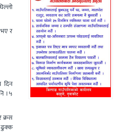
घिल्लो
 भए र
थ दिन
ि । ५
र क्रस
 ढुक्क