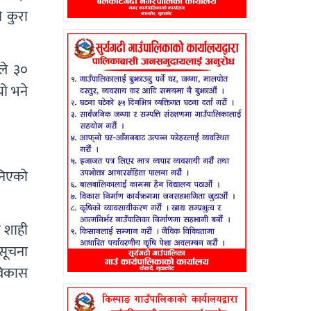
 कुरा
ले ३०
यो भने
भनिएको
द शाही
सूचना
विकास