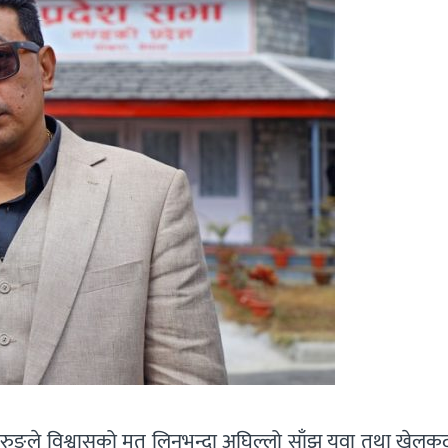
ा गुरुङले विश्वासको मत लिनुभन्दा अघिल्लो साँझ युवा तथा खेलकुदम