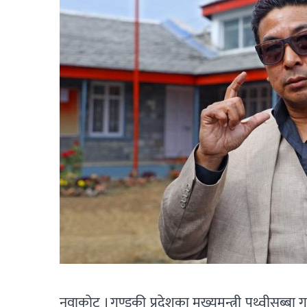
नुवाकोट । गण्डकी प्रदेशका मुख्यमन्त्री पृथ्वीसुब्ब