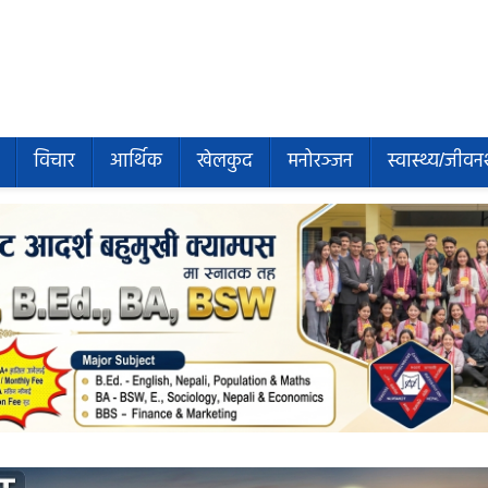
विचार
आर्थिक
खेलकुद
मनोरञ्जन
स्वास्थ्य/जीवन