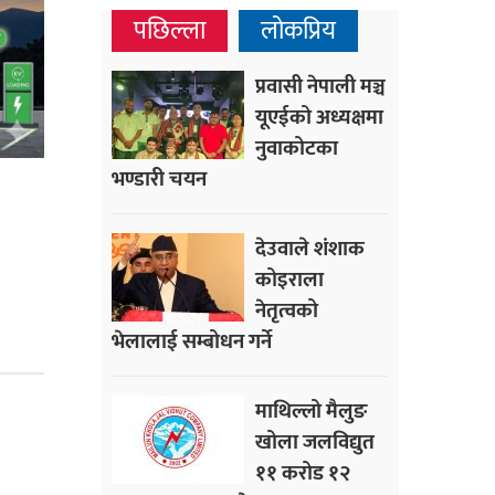
पछिल्ला
लोकप्रिय
प्रवासी नेपाली मञ्च
यूएईको अध्यक्षमा
नुवाकोटका
भण्डारी चयन
देउवाले शंशाक
कोइराला
नेतृत्वको
भेलालाई सम्बोधन गर्ने
माथिल्लो मैलुङ
खोला जलविद्युत
११ करोड १२