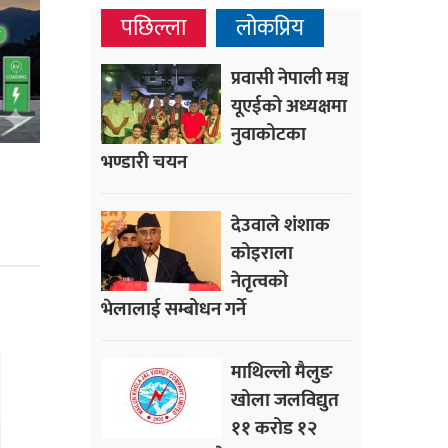
पछिल्ला
लोकप्रिय
प्रवासी नेपाली मञ्च
यूएईको अध्यक्षमा
नुवाकोटका
भण्डारी चयन
देउवाले शंशाक
कोइराला
नेतृत्वको
भेलालाई सम्बोधन गर्ने
माथिल्लो मैलुङ
खोला जलविद्युत
११ करोड १२