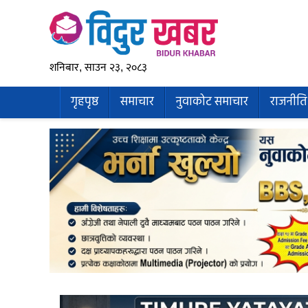
शनिबार, साउन २३, २०८३
गृहपृष्ठ
समाचार
नुवाकोट समाचार
राजनीति