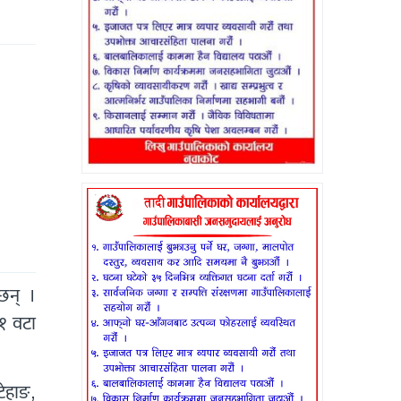
छन् ।
१ वटा
ेहाङ,