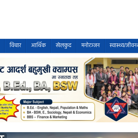
विचार
आर्थिक
खेलकुद
मनोरञ्जन
स्वास्थ्य/जीवन