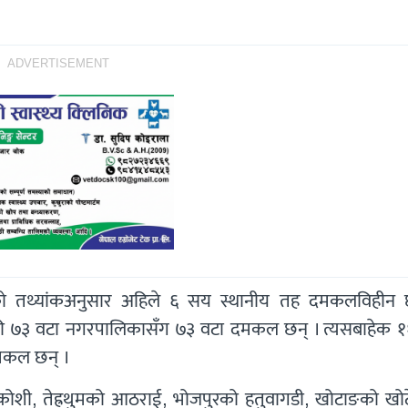
ADVERTISEMENT
लयको तथ्यांकअनुसार अहिले ६ सय स्थानीय तह दमकलविहीन 
ँकी ७३ वटा नगरपालिकासँग ७३ वटा दमकल छन् । त्यसबाहेक १
मकल छन् ।
शी, तेह्रथुमको आठराई, भोजपुरको हतुवागडी, खोटाङको खोट