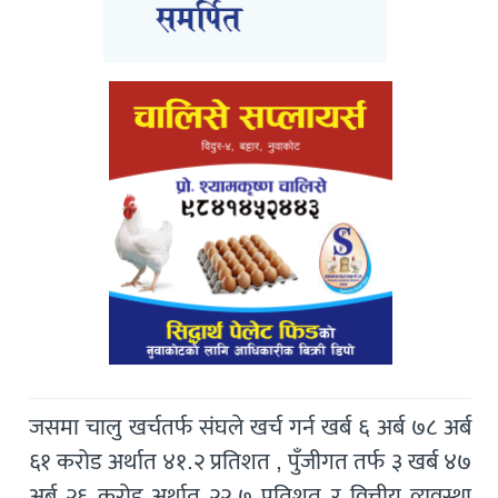
जसमा चालु खर्चतर्फ संघले खर्च गर्न खर्ब ६ अर्ब ७८ अर्ब
६१ करोड अर्थात ४१.२ प्रतिशत , पुँजीगत तर्फ ३ खर्ब ४७
अर्ब २६ करोड अर्थात २२.७ प्रतिशत र वित्तीय व्यवस्था