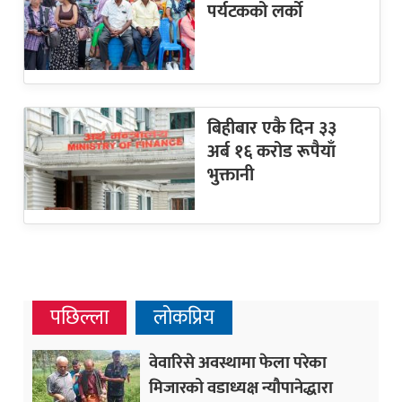
पर्यटकको लर्को
बिहीबार एकै दिन ३३
अर्ब १६ करोड रूपैयाँ
भुक्तानी
पछिल्ला
लोकप्रिय
वेवारिसे अवस्थामा फेला परेका
मिजारको वडाध्यक्ष न्यौपानेद्धारा