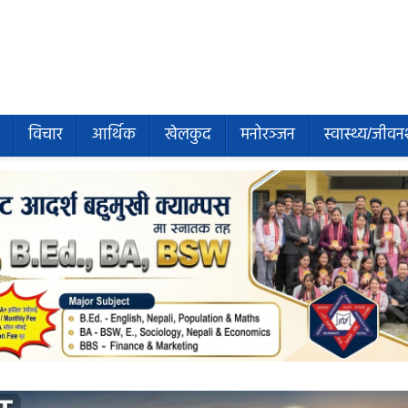
विचार
आर्थिक
खेलकुद
मनोरञ्जन
स्वास्थ्य/जीवन