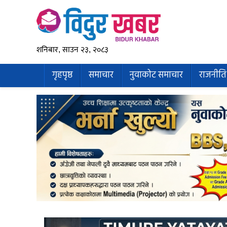
शनिबार, साउन २३, २०८३
गृहपृष्ठ
समाचार
नुवाकोट समाचार
राजनीति