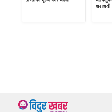
अण्डाको मूल्य फेरि बढ्यो
बर्डफ्लुक
धराशयी