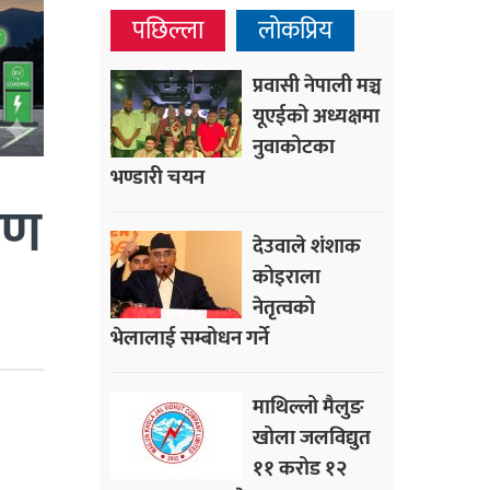
पछिल्ला
लोकप्रिय
प्रवासी नेपाली मञ्च
यूएईको अध्यक्षमा
नुवाकोटका
भण्डारी चयन
ऋण
देउवाले शंशाक
कोइराला
नेतृत्वको
भेलालाई सम्बोधन गर्ने
माथिल्लो मैलुङ
खोला जलविद्युत
११ करोड १२