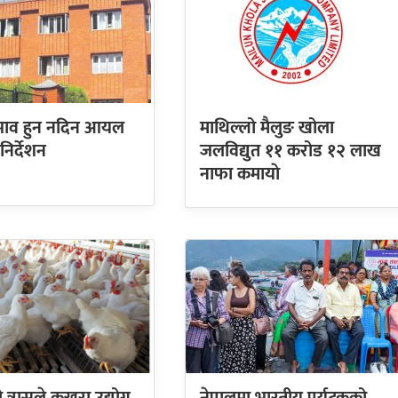
अभाव हुन नदिन आयल
माथिल्लो मैलुङ खोला
िर्देशन
जलविद्युत ११ करोड १२ लाख
नाफा कमायाे