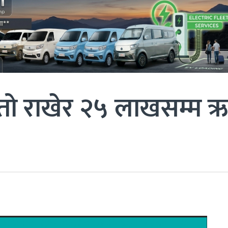
 धितो राखेर २५ लाखसम्म 