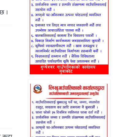
 छ ।
 कट्टा