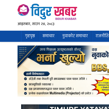
आइतबार, साउन २४, २०८३
गृहपृष्ठ
समाचार
नुवाकोट समाचार
राजनीति