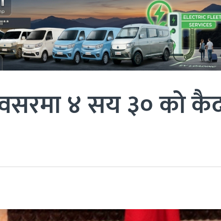
अवसरमा ४ सय ३० काे कै