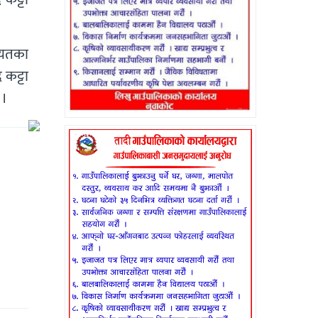
ायतका
कट्टा
 ।