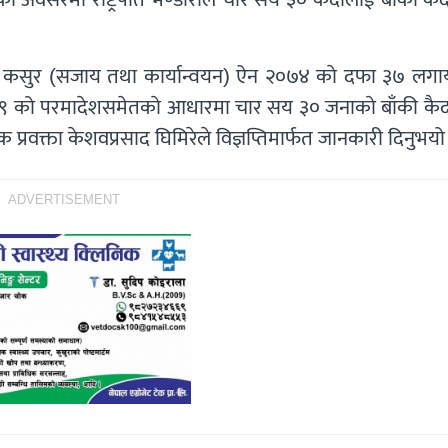
ी कसुर (सजाय तथा कार्यान्वयन) ऐन २०७४ काे दफा ३७ लग
१९ को परमादेशसमेतकाे आधारमा चार सय ३० जनाकाे बाँकी कैद 
प्रवक्ता केशवप्रसाद घिमिरेले विज्ञप्तिमार्फत जानकारी दिनुभयो
ADVERTISEMENT