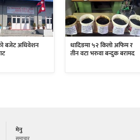
ो बजेट अधिवेशन
धादिङमा ५२ किलो अफिम र
ाट
तीन वटा भरुवा बन्दुक बरामद
मेनु
समाचार