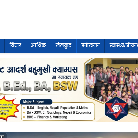
विचार
आर्थिक
खेलकुद
मनोरञ्जन
स्वास्थ्य/जीवन