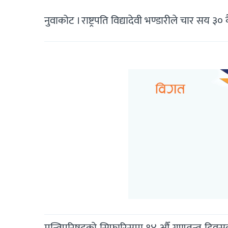
नुवाकोट । राष्ट्रपति विद्यादेवी भण्डारीले चार सय 
मन्त्रिपरिषद्को सिफारिसमा १४ औँ गणतन्त्र दिवसक