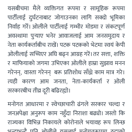
यसबीचमा मैले व्यक्तिगत रूपमा र सामूहिक रूपमा
पार्टीलाई दुर्घटनाबाट जोगाउनका लागि सक्दो भूमिका
निर्वाह गरेँ। ओलीले पार्टीलाई गम्भीर मोडमा र संकटपूर्ण
अवस्थामा पुर्‍याए भनेर आवाजलाई आम जनसमुदाय र
नेता कार्यकर्ताबीच राखें। पटक पटकको भेटमा स्वयं केपी
ओलीलाई सच्चिएर अघि बढ्न आग्रह गरें। तर सत्ता, शक्ति
र माफियाको जगमा उभिएका ओलीले हाम्रा सुझाव मनन
गरेनन्, वास्ता गरेनन् बरू प्रतिशोध साँध्ने काम मात्र गरे।
त्यही कारण आम जनता, नेता-कार्यकर्ता र ओली
सरकारबीच तीव्र दूरी बढिरह्यो।
मनोगत आधारमा र स्वेच्छाचारी ढंगले सरकार चल्दा र
जनअपेक्षा अनुरूप काम नहुँदा निराशा बढ्यो। जस्तो कि
राज्यका विभिन्न निकायले कोरोनाले भयावह रूप लिन्छ
भन्दाभन्दै पनि ओलीले यसलाई मनोगतरूपमा ठट्टाको