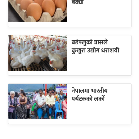
बढ्यो
बर्डफ्लुको त्रासले
कुखुरा उद्योग धराशयी
नेपालमा भारतीय
पर्यटकको लर्को