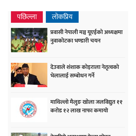
पछिल्ला
लोकप्रिय
प्रवासी नेपाली मञ्च यूएईको अध्यक्षमा
नुवाकोटका भण्डारी चयन
देउवाले शंशाक कोइराला नेतृत्वको
भेलालाई सम्बोधन गर्ने
माथिल्लो मैलुङ खोला जलविद्युत ११
करोड १२ लाख नाफा कमायाे