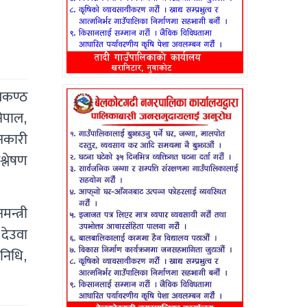
ीलकण्ठ
ेपाल,
ानकारी
श्लेषण
्त्री
 देउवा
 निधि,