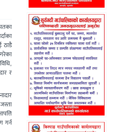
ो मतका
र्दाका
ई ठाडै
 गरेका
विधि,
ेदार र
नादार
जस्ता
पत्ति
 गर्न