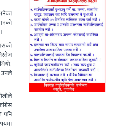
 भनेका
धानको
 ।
्वासको
िस्तेज
थियो,
 उनले
ओलीले
ग्रेस
ति पनि
िषयमा