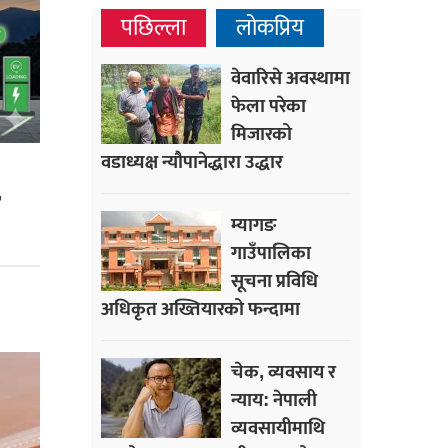
पछिल्ला
लोकप्रिय
वेवारिसे अवस्थामा
फेला परेका
मिजारको
वडाध्यक्ष न्यौपानेद्धारा उद्धार
म्यागङ
गाउँपालिका
सूचना प्रविधि
अधिकृत अख्तियारको फन्दामा
चेक, व्यवसाय र
न्याय: नेपाली
व्यवसायीमाथि