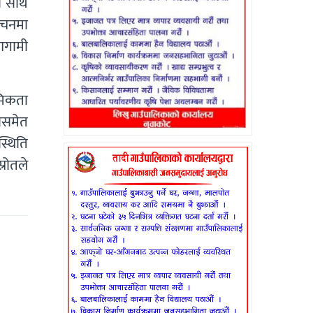
का साथ
वाचनमा
 आगामी
थमिकता
थासमेत
स्थिति
्रोतले