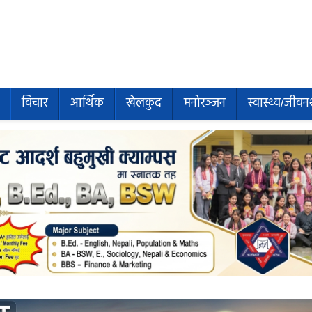
विचार
आर्थिक
खेलकुद
मनोरञ्जन
स्वास्थ्य/जीवन