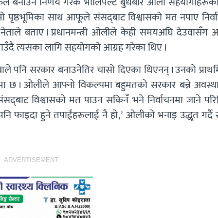
ाव असफल बनाउने निर्णय गरेकै भोलिपल्ट बुधबार ओली सहयोगीहरू
ो पृष्ठभूमिका साथ आफूले संसद्‌बाट विश्वासको मत नपाए निर्
एक नेताले बताए । प्रधानमन्त्री ओलीले केही समयअघि देउवासँग
बताउँदै त्यसका लागि सहयोगको आग्रह गरेका थिए ।
ेउवाले पनि सरकार बनाउनेतिर चासो दिएका थिएनन् । उनको प्रा
ा जानेमा छ । ओलीले आफ्नो विकल्पमा बहुमतको सरकार बन्ने अवस्
संसद्‍बाट विश्वासको मत पाउन सकिनँ भने निर्वाचनमा जाने परि
नि फाइदा हुने तपाईंहरूलाई नै हो,’ ओलीको भनाइ उद्धृत गर्दै स
ADVERTISEMENT