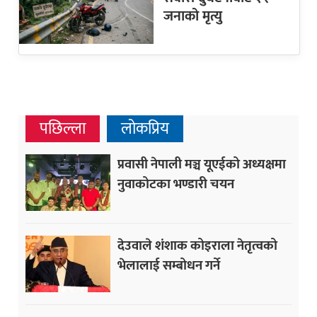
जनाको मृत्यु
पछिल्ला
लोकप्रिय
प्रवासी नेपाली मञ्च यूएईको अध्यक्षमा
नुवाकोटका भण्डारी चयन
देउवाले शंशाक कोइराला नेतृत्वको
भेलालाई सम्बोधन गर्ने