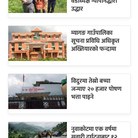
वडाध्यक्ष न्यौपानेद्धारा
उद्धार
म्यागङ गाउँपालिका
सूचना प्रविधि अधिकृत
अख्तियारको फन्दामा
विदुरमा तेस्रो बच्चा
जन्माए २० हजार पोषण
भत्ता पाइने
नुवाकोटमा एक वर्षमा
सवारी दुर्घटनाबाट १२