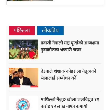
पछिल्ला
लोकप्रिय
प्रवासी नेपाली मञ्च यूएईको अध्यक्षमा
नुवाकोटका भण्डारी चयन
देउवाले शंशाक कोइराला नेतृत्वको
भेलालाई सम्बोधन गर्ने
माथिल्लो मैलुङ खोला जलविद्युत ११
करोड १२ लाख नाफा कमायाे