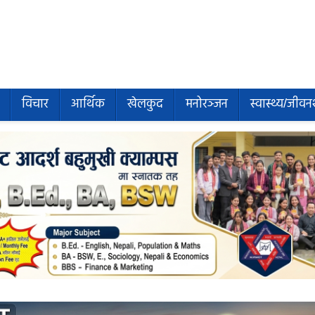
विचार
आर्थिक
खेलकुद
मनोरञ्जन
स्वास्थ्य/जीवन