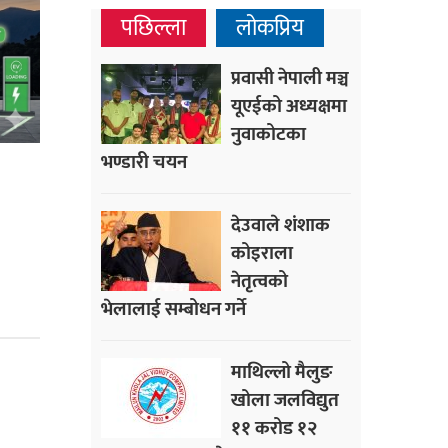
पछिल्ला
लोकप्रिय
प्रवासी नेपाली मञ्च
यूएईको अध्यक्षमा
नुवाकोटका
भण्डारी चयन
देउवाले शंशाक
कोइराला
नेतृत्वको
भेलालाई सम्बोधन गर्ने
माथिल्लो मैलुङ
खोला जलविद्युत
११ करोड १२