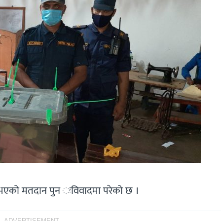
 भएको मतदान पुन ःविवादमा परेको छ ।
ADVERTISEMENT