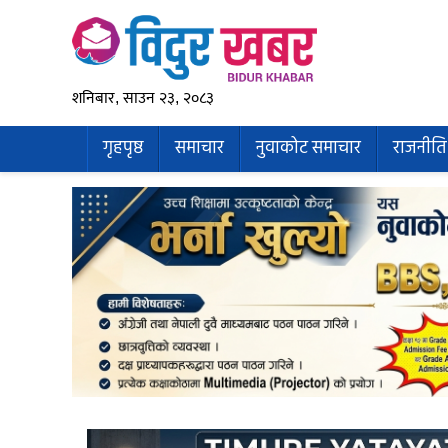
शनिबार, साउन २३, २०८३
गृहपृष्ठ
समाचार
नुवाकोट समाचार
राजनीति