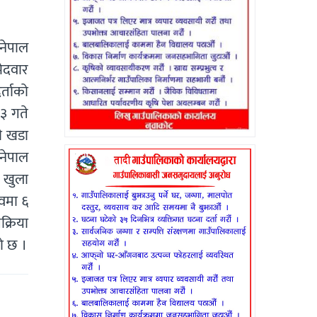
नेपाल
मेदवार
्ताको
३ गते
ी खडा
 नेपाल
 खुला
वमा ६
क्रिया
ो छ ।