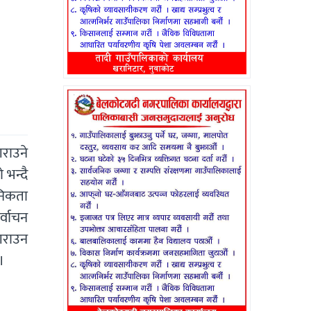
राउने
 भन्दै
निकता
र्वाचन
गराउन
।