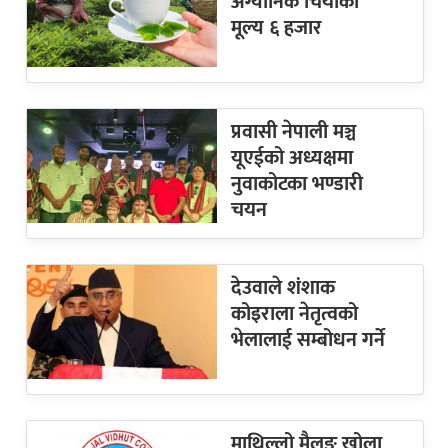
अर्ग्यानिक चियाको
मूल्य ६ हजार
प्रवासी नेपाली मञ्च
यूएईको अध्यक्षमा
नुवाकोटका भण्डारी
चयन
देउवाले शंशाक
कोइराला नेतृत्वको
भेलालाई सम्बोधन गर्ने
माथिल्लो मैलुङ खोला