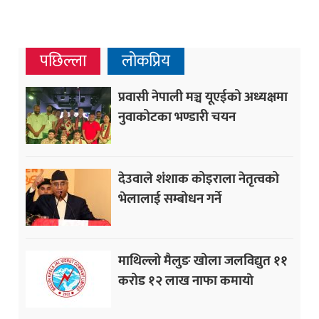
पछिल्ला
लोकप्रिय
प्रवासी नेपाली मञ्च यूएईको अध्यक्षमा
नुवाकोटका भण्डारी चयन
देउवाले शंशाक कोइराला नेतृत्वको
भेलालाई सम्बोधन गर्ने
माथिल्लो मैलुङ खोला जलविद्युत ११
करोड १२ लाख नाफा कमायाे