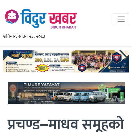
शनिबार, साउन २३, २०८३
प्रचण्ड–माधव समूहकाे