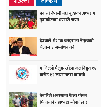
पछिल्ला
लोकप्रिय
प्रवासी नेपाली मञ्च यूएईको अध्यक्षमा
नुवाकोटका भण्डारी चयन
देउवाले शंशाक कोइराला नेतृत्वको
भेलालाई सम्बोधन गर्ने
माथिल्लो मैलुङ खोला जलविद्युत ११
करोड १२ लाख नाफा कमायाे
वेवारिसे अवस्थामा फेला परेका
मिजारको वडाध्यक्ष न्यौपानेद्धारा