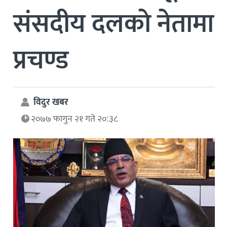
संसदीय दलकाे नेतामा
प्रचण्ड
विदुर खबर
२०७७ फागुन २१ गते २०:३८