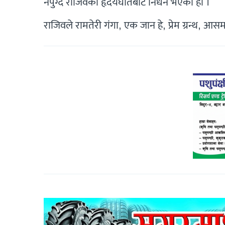
नपुग्दै राजिवको हृदयघातबाट निधन भएको हो ।
राजिवले रामतेरी गंगा, एक जान हे, प्रेम ग्रन्थ,