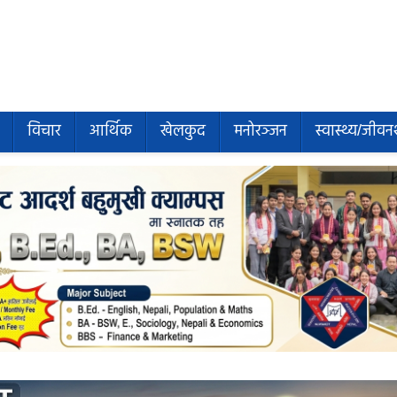
विचार
आर्थिक
खेलकुद
मनोरञ्जन
स्वास्थ्य/जीवन