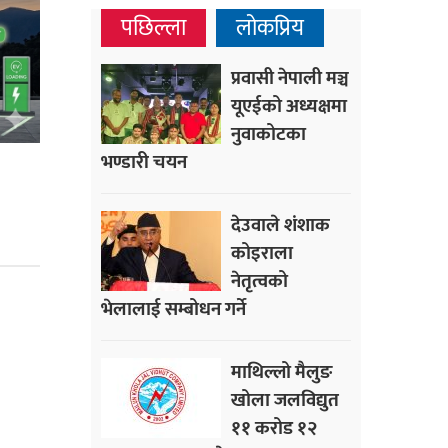
पछिल्ला
लोकप्रिय
प्रवासी नेपाली मञ्च
यूएईको अध्यक्षमा
नुवाकोटका
भण्डारी चयन
देउवाले शंशाक
कोइराला
नेतृत्वको
भेलालाई सम्बोधन गर्ने
माथिल्लो मैलुङ
खोला जलविद्युत
११ करोड १२