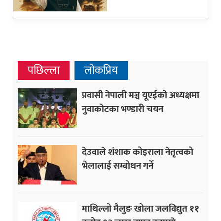
पछिल्ला
लोकप्रिय
प्रवासी नेपाली मञ्च यूएईको अध्यक्षमा
नुवाकोटका भण्डारी चयन
देउवाले शंशाक कोइराला नेतृत्वको
भेलालाई सम्बोधन गर्ने
माथिल्लो मैलुङ खोला जलविद्युत ११