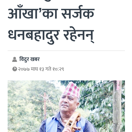
आँखा’का सर्जक
धनबहादुर रहेनन्
विदुर खबर
२०७७ माघ १३ गते १०:२९