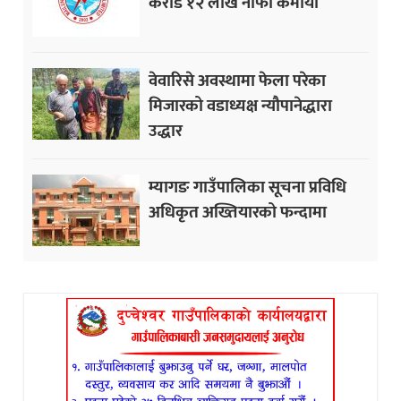
करोड १२ लाख नाफा कमायाे
वेवारिसे अवस्थामा फेला परेका
मिजारको वडाध्यक्ष न्यौपानेद्धारा
उद्धार
म्यागङ गाउँपालिका सूचना प्रविधि
अधिकृत अख्तियारको फन्दामा