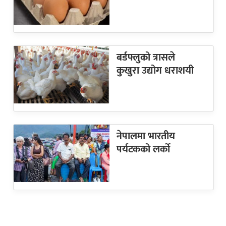
बर्डफ्लुको त्रासले
कुखुरा उद्योग धराशयी
नेपालमा भारतीय
पर्यटकको लर्को