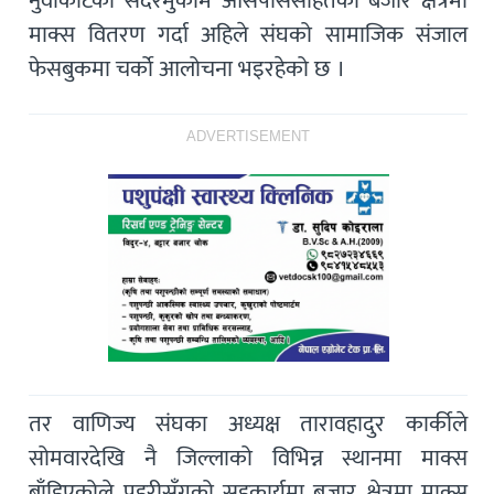
नुवाकोटको सदरमुकाम आसपाससहितका बजार क्षेत्रमा
माक्स वितरण गर्दा अहिले संघको सामाजिक संजाल
फेसबुकमा चर्काे आलोचना भइरहेको छ ।
ADVERTISEMENT
तर वाणिज्य संघका अध्यक्ष तारावहादुर कार्कीले
सोमवारदेखि नै जिल्लाको विभिन्न स्थानमा माक्स
बाँडिएकोले प्रहरीसँगको सहकार्यमा बजार क्षेत्रमा माक्स