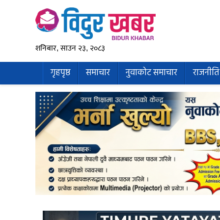
शनिबार, साउन २३, २०८३
गृहपृष्ठ
समाचार
नुवाकोट समाचार
राजनीति