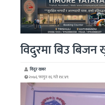
विदुरमा बिउ बिजन खुद
विदुर खबर
२०७६ फागुन १६ गते १४:४९