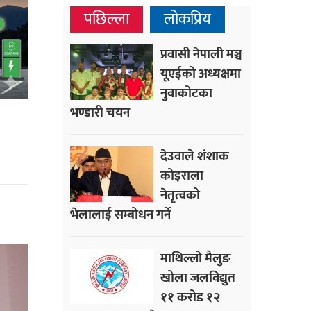
पछिल्ला
लोकप्रिय
प्रवासी नेपाली मञ्च
यूएईको अध्यक्षमा
नुवाकोटका
भण्डारी चयन
देउवाले शंशाक
कोइराला
नेतृत्वको
भेलालाई सम्बोधन गर्ने
माथिल्लो मैलुङ
खोला जलविद्युत
११ करोड १२