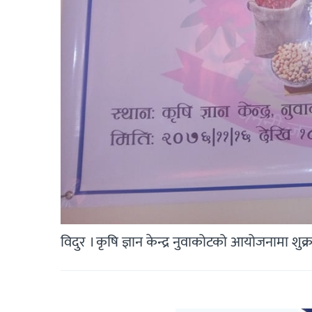
विदुर । कृषि ज्ञान केन्द्र नुवाकोटको आयोजनामा शुक