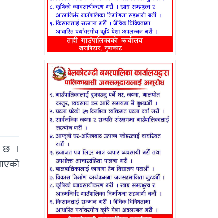
ो छ ।
नाएको