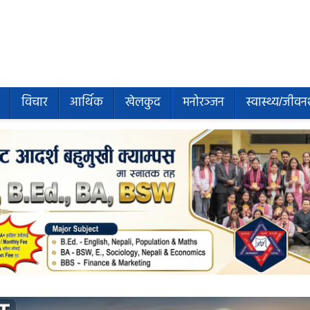
विचार
आर्थिक
खेलकुद
मनोरञ्जन
स्वास्थ्य/जीवन