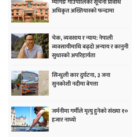
म्यागङ गाउँपालिका सूचना प्रविधि
अधिकृत अख्तियारको फन्दामा
चेक, व्यवसाय र न्याय: नेपाली
व्यवसायीमाथि बढ्दो अन्याय र कानुनी
सुधारको अपरिहार्यता
सिन्धुली कार दुर्घटना, ३ जना
सुनकोशी नदीमा बेपत्ता
जर्मनीमा गर्मीले मृत्यु हुनेको संख्या १०
हजार नाघ्यो