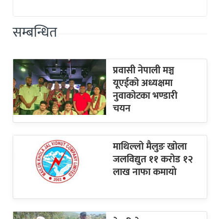
सम्बन्धित
प्रवासी नेपाली मञ्च
यूएईको अध्यक्षमा
नुवाकोटका भण्डारी
चयन
माथिल्लो मैलुङ खोला
जलविद्युत ११ करोड १२
लाख नाफा कमायाे