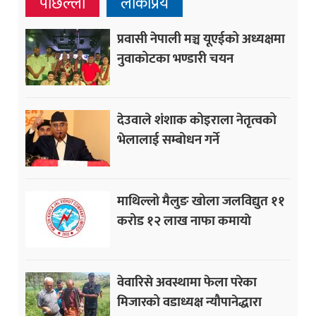
पछिल्ला
लोकप्रिय
प्रवासी नेपाली मञ्च यूएईको अध्यक्षमा
नुवाकोटका भण्डारी चयन
देउवाले शंशाक कोइराला नेतृत्वको
भेलालाई सम्बोधन गर्ने
माथिल्लो मैलुङ खोला जलविद्युत ११
करोड १२ लाख नाफा कमायाे
वेवारिसे अवस्थामा फेला परेका
मिजारको वडाध्यक्ष न्यौपानेद्धारा