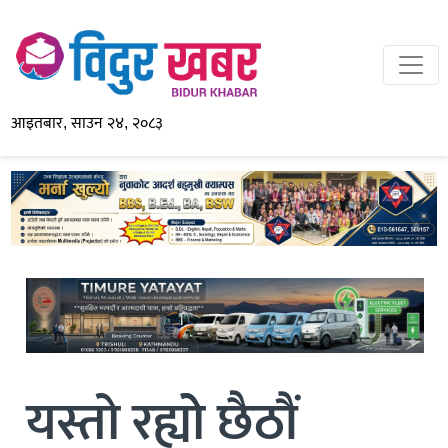
आइतबार, साउन २४, २०८३
यस्तो रह्योे छैठौं