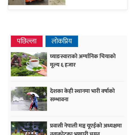
पछिल्ला
लोकप्रिय
घ्याङस्वाराको अर्ग्यानिक चियाको
मूल्य ६ हजार
देशका केही स्थानमा भारी वर्षाको
सम्भावना
प्रवासी नेपाली मञ्च यूएईको अध्यक्षमा
नुवाकोटका भण्डारी चयन