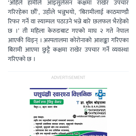
‘अहिले हामीले आइसुलेसन कक्षमा राखेर उपचार
गरिरहेका छौँ’, उहाँले भन्नुभयो, ‘बिरामीलाई काठमाण्डाै
रिफर गर्ने वा स्याम्पल पठाउने भन्ने बारे छलफल भैरहेको
छ ।’ ती महिला केरुङबाट गएकाे माघ २ गते नेपाल
आएकी थिइन् । अस्पतालमा कोरोनाको आशङ्का गरिएका
बिरामी आएमा छुट्टै कक्षमा राखेर उपचार गर्ने व्यवस्था
गरिएको छ ।
ADVERTISEMENT