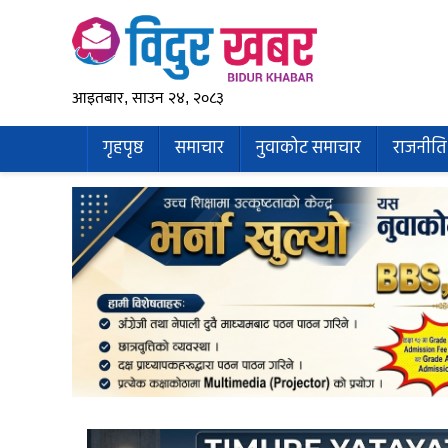
आइतबार, साउन २४, २०८३
गृहपृष्ठ
समाचार
नुवाकोट समाचार
राजनीति