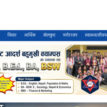
विचार
आर्थिक
खेलकुद
मनोरञ्जन
स्वास्थ्य/जीवन