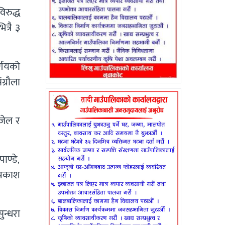
िरुद्ध
त्रै ३
र्णयको
ग्रौला
जेल र
ाण्डे,
्रकाश
सुन्धरा