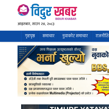
आइतबार, साउन २४, २०८३
गृहपृष्ठ
समाचार
नुवाकोट समाचार
राजनीति