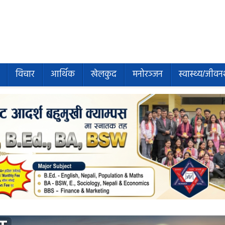
विचार
आर्थिक
खेलकुद
मनोरञ्जन
स्वास्थ्य/जीवन