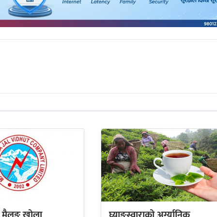
 मैलुङ खोला
घ्याङस्वाराको अर्ग्यानिक