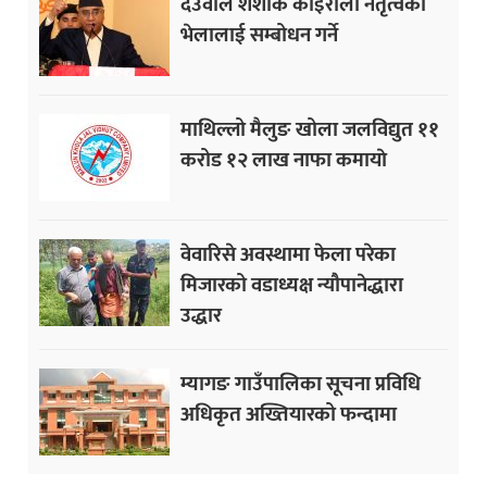
देउवाले शंशाक कोइराला नेतृत्वको
भेलालाई सम्बोधन गर्ने
माथिल्लो मैलुङ खोला जलविद्युत ११
करोड १२ लाख नाफा कमायाे
वेवारिसे अवस्थामा फेला परेका
मिजारको वडाध्यक्ष न्यौपानेद्धारा
उद्धार
म्यागङ गाउँपालिका सूचना प्रविधि
अधिकृत अख्तियारको फन्दामा