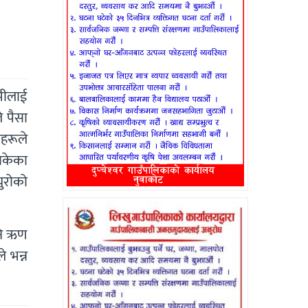
ामीलाई
े पैसा
हरूले
सकेका
युरोको
।
अनि ऋण
े भन्न