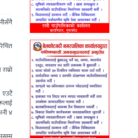
नीसँगै
रिचित
राम्रो
 एउटै
रूलाई
 भनी ४
नसम्म