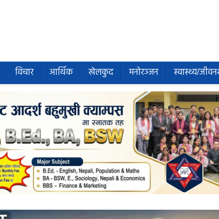
विचार
आर्थिक
खेलकुद
मनोरञ्जन
स्वास्थ्य/जीवन