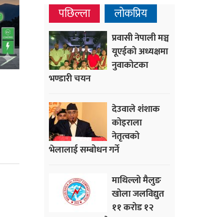
पछिल्ला
लोकप्रिय
प्रवासी नेपाली मञ्च
यूएईको अध्यक्षमा
नुवाकोटका
भण्डारी चयन
देउवाले शंशाक
कोइराला
नेतृत्वको
भेलालाई सम्बोधन गर्ने
माथिल्लो मैलुङ
खोला जलविद्युत
११ करोड १२