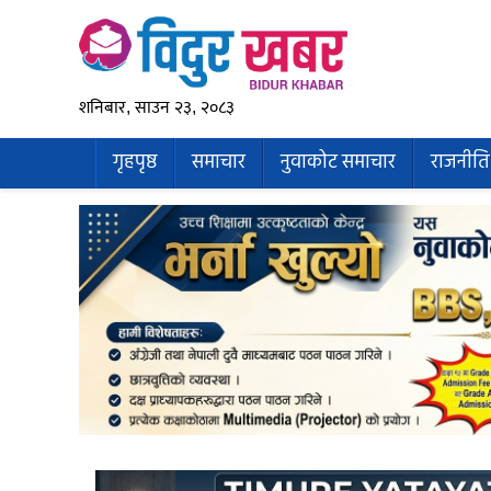
शनिबार, साउन २३, २०८३
गृहपृष्ठ
समाचार
नुवाकोट समाचार
राजनीति