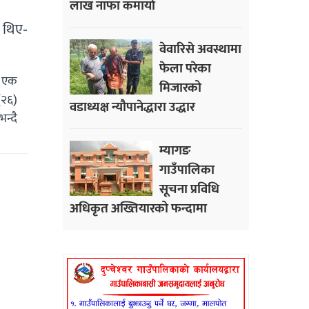
लाख नाफा कमायाे
ा थिए-
वेवारिसे अवस्थामा
फेला परेका
ो एक
मिजारको
(२६)
वडाध्यक्ष न्यौपानेद्धारा उद्धार
न्दै
म्यागङ
गाउँपालिका
सूचना प्रविधि
अधिकृत अख्तियारको फन्दामा