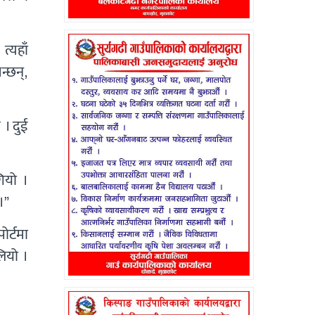
त्यहाँ
्छन्,
 । दुई
ियो ।
।”
ोर्टमा
लियो ।