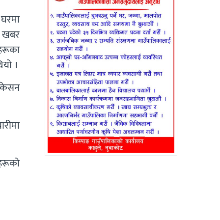
 घरमा
ई खबर
ीहरूका
ियो ।
लोकेसन
यारीमा
हरूको