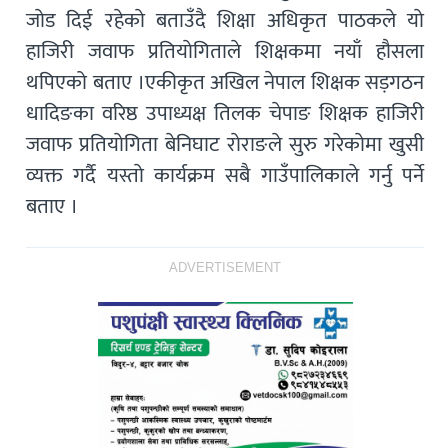
जाेड दिई रहेकाे बताउँदै शिक्षा अधिकृत पाठकले याे
हाजिरी जवाफ प्रतियाेगिताले शिक्षकमा नयाँ हाैसला
थपिएको बताए ।एकीकृत अखिल नेपाल शिक्षक सड़गठन
धादिङका वरिष्ठ उपाध्यक्ष तिलक चेपाङ शिक्षक हाजिरी
जवाफ प्रतियाेगिता बेनिघाट राेराङले सुरु गरेकाेमा खुसी
व्यक्त गर्दै यस्ताे कार्यक्रम सबै गाउँपालिकाले गर्नु पर्ने
बताए ।
ADVERTISEMENT