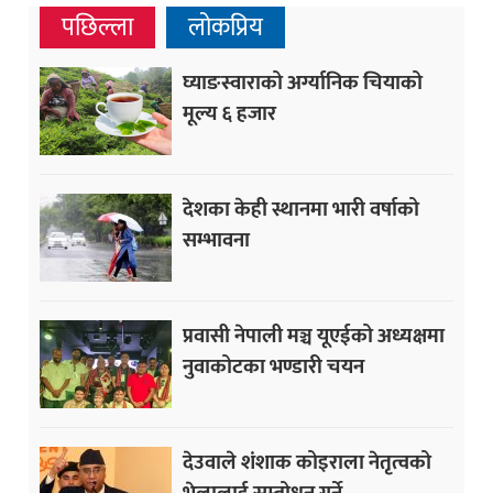
पछिल्ला
लोकप्रिय
घ्याङस्वाराको अर्ग्यानिक चियाको
मूल्य ६ हजार
देशका केही स्थानमा भारी वर्षाको
सम्भावना
प्रवासी नेपाली मञ्च यूएईको अध्यक्षमा
नुवाकोटका भण्डारी चयन
देउवाले शंशाक कोइराला नेतृत्वको
भेलालाई सम्बोधन गर्ने