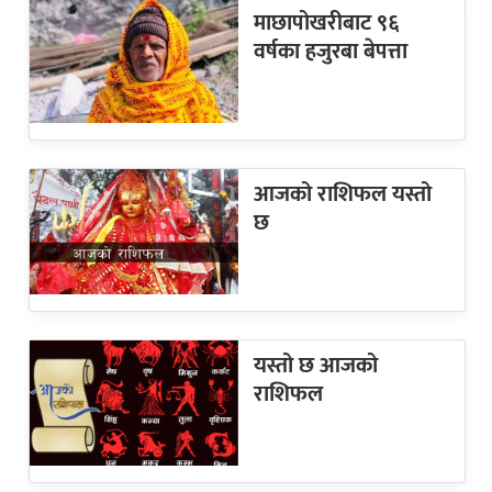
माछापोखरीबाट ९६
वर्षका हजुरबा बेपत्ता
आजको राशिफल यस्तो
छ
यस्तो छ आजको
राशिफल