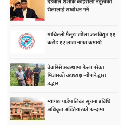
देउवाले शंशाक कोइराला नेतृत्वको
भेलालाई सम्बोधन गर्ने
माथिल्लो मैलुङ खोला जलविद्युत ११
करोड १२ लाख नाफा कमायाे
वेवारिसे अवस्थामा फेला परेका
मिजारको वडाध्यक्ष न्यौपानेद्धारा
उद्धार
म्यागङ गाउँपालिका सूचना प्रविधि
अधिकृत अख्तियारको फन्दामा