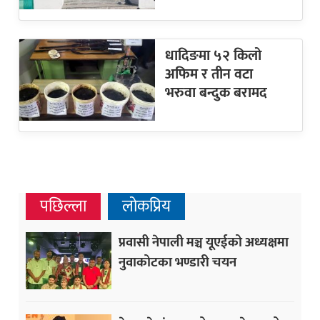
धादिङमा ५२ किलो
अफिम र तीन वटा
भरुवा बन्दुक बरामद
पछिल्ला
लोकप्रिय
प्रवासी नेपाली मञ्च यूएईको अध्यक्षमा
नुवाकोटका भण्डारी चयन