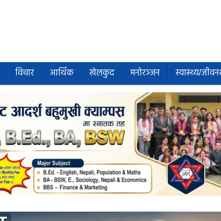
विचार
आर्थिक
खेलकुद
मनोरञ्जन
स्वास्थ्य/जीवन