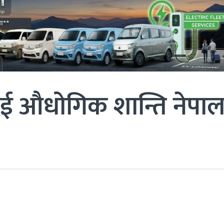
ाई औधोगिक शान्ति नेपा