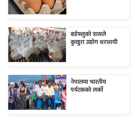
बर्डफ्लुको त्रासले
कुखुरा उद्योग धराशयी
नेपालमा भारतीय
पर्यटकको लर्को